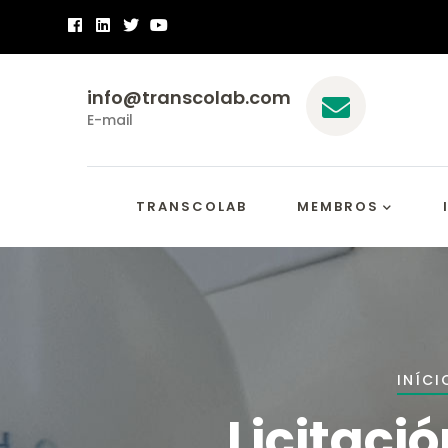
Passar
para
o
info@transcolab.com
conteúdo
E-mail
principal
Main
Navigation
TRANSCOLAB
MEMBROS
Nav
INÍCI
est
Licitaci