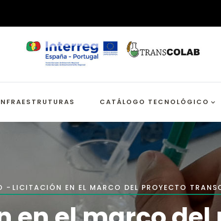
INFRAESTRUTURAS
CATÁLOGO TECNOLÓGICO
egação
O
-
LICITACIÓN EN EL MARCO DEL PROYECTO TRANS
rutural
ón en el marco del