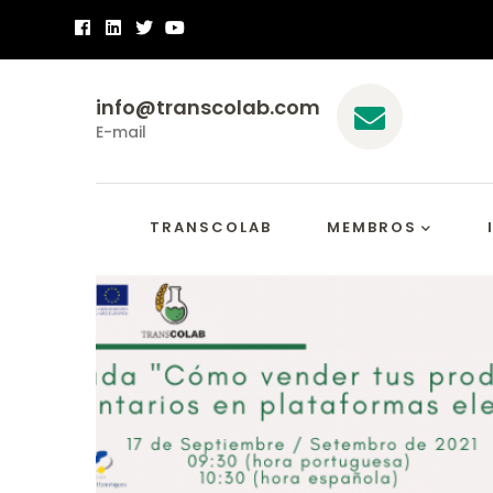
Passar
para
o
info@transcolab.com
conteúdo
E-mail
principal
Main
Navigation
TRANSCOLAB
MEMBROS