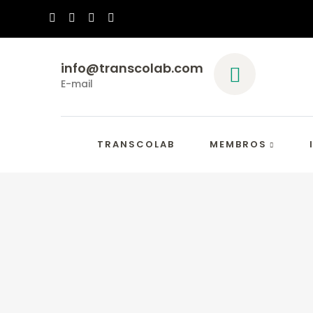
Passar
para
o
info@transcolab.com
conteúdo
E-mail
principal
Main
Navigation
TRANSCOLAB
MEMBROS