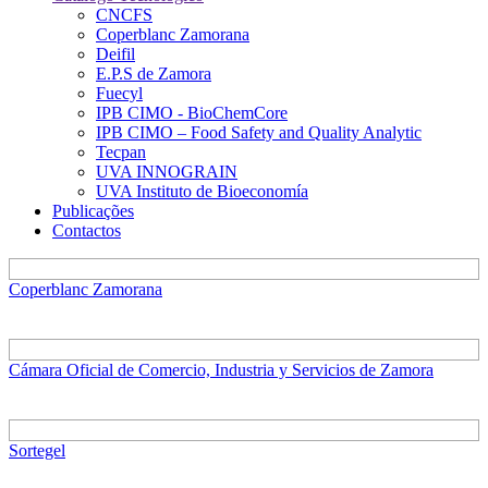
CNCFS
Coperblanc Zamorana
Deifil
E.P.S de Zamora
Fuecyl
IPB CIMO - BioChemCore
IPB CIMO – Food Safety and Quality Analytic
Tecpan
UVA INNOGRAIN
UVA Instituto de Bioeconomía
Publicações
Contactos
Coperblanc Zamorana
Cámara Oficial de Comercio, Industria y Servicios de Zamora
Sortegel