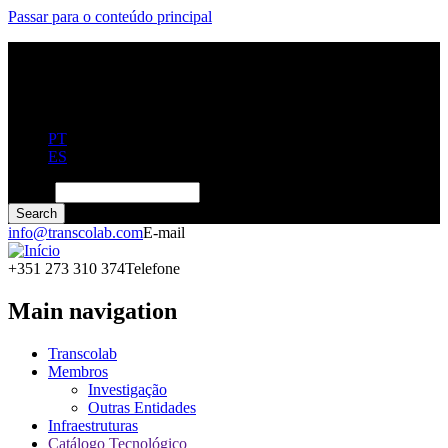
Passar para o conteúdo principal
PT
ES
Search
info@transcolab.com
E-mail
+351 273 310 374
Telefone
Main navigation
Transcolab
Membros
Investigação
Outras Entidades
Infraestruturas
Catálogo Tecnológico