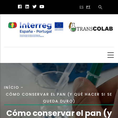
Passar
ES
PT
para
o
conteúdo
principal
Navegação
INÍCIO
-
CÓMO CONSERVAR EL PAN (Y QUÉ HACER SI SE
estrutural
QUEDA DURO)
Cómo conservar el pan (y