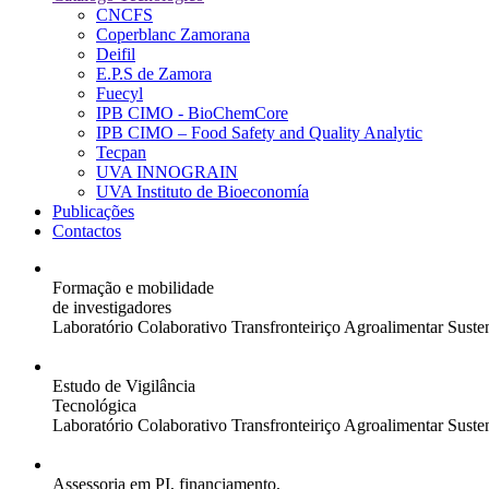
CNCFS
Coperblanc Zamorana
Deifil
E.P.S de Zamora
Fuecyl
IPB CIMO - BioChemCore
IPB CIMO – Food Safety and Quality Analytic
Tecpan
UVA INNOGRAIN
UVA Instituto de Bioeconomía
Publicações
Contactos
Formação e mobilidade
de investigadores
Laboratório Colaborativo Transfronteiriço Agroalimentar Suste
Estudo de Vigilância
Tecnológica
Laboratório Colaborativo Transfronteiriço Agroalimentar Suste
Assessoria em PI, financiamento,