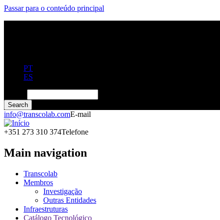
Passar para o conteúdo principal
PT
ES
Search
info@transcolab.com
E-mail
+351 273 310 374
Telefone
Main navigation
Transcolab
Membros
Investigação
Outras Entidades
Infraestruturas
Catálogo Tecnológico