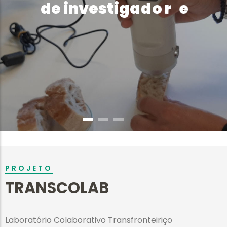
s
e
d
e
i
n
v
e
s
t
i
g
a
d
o
r
PROJETO
TRANSCOLAB
Laboratório Colaborativo Transfronteiriço