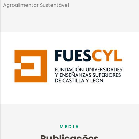
Agroalimentar Sustentável
MEDIA
2022-03-28
Publicações