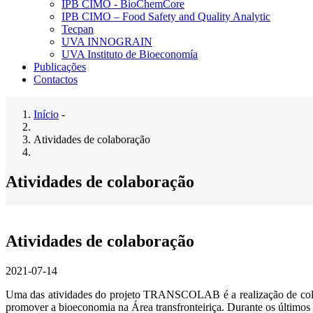
IPB CIMO - BioChemCore
IPB CIMO – Food Safety and Quality Analytic
Tecpan
UVA INNOGRAIN
UVA Instituto de Bioeconomía
Publicações
Contactos
Início
-
Navegação
Atividades de colaboração
estrutural
Atividades de colaboração
Atividades de colaboração
2021-07-14
Uma das atividades do projeto TRANSCOLAB é a realização de colabo
promover a bioeconomia na Área transfronteiriça. Durante os últimos m