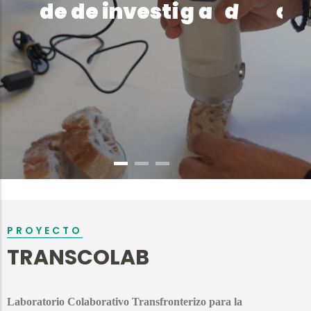
s
e
r
o
d
e
d
e
i
n
v
e
s
t
i
g
a
d
PROYECTO
TRANSCOLAB
Laboratorio Colaborativo Transfronterizo para la