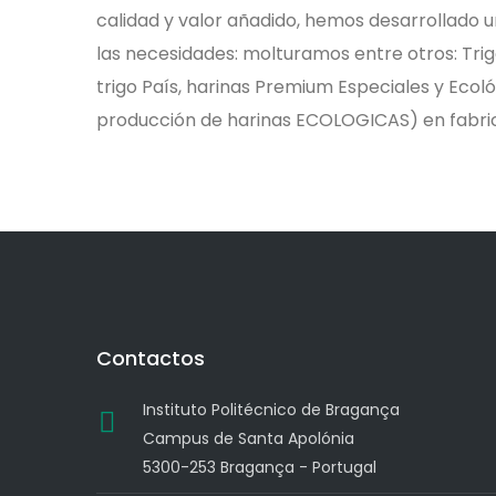
calidad y valor añadido, hemos desarrollad
las necesidades: molturamos entre otros: Trig
trigo País, harinas Premium Especiales y Ecol
producción de harinas ECOLOGICAS) en fabric
Contactos
Instituto Politécnico de Bragança
Campus de Santa Apolónia
5300-253 Bragança - Portugal