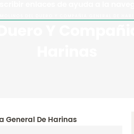
scribir enlaces de ayuda a la nave
MOLINOS DEL DUERO Y COMPAÑIA GENERAL DE HAR
 Duero Y Compañi
Harinas
a General De Harinas