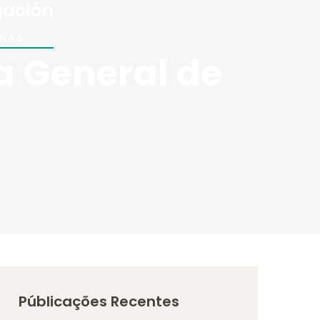
gación
INAS
a General de
Públicações Recentes