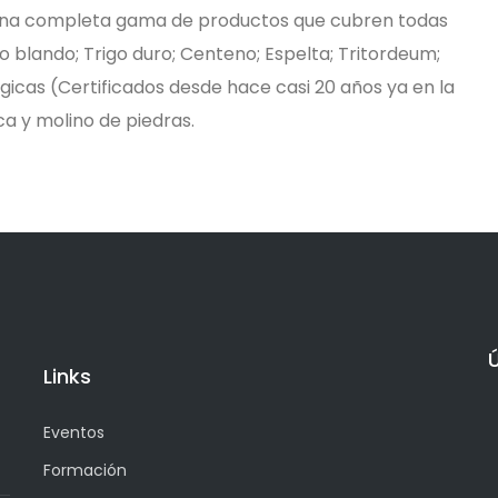
o una completa gama de productos que cubren todas
o blando; Trigo duro; Centeno; Espelta; Tritordeum;
ógicas (Certificados desde hace casi 20 años ya en la
a y molino de piedras.
Links
Eventos
Formación