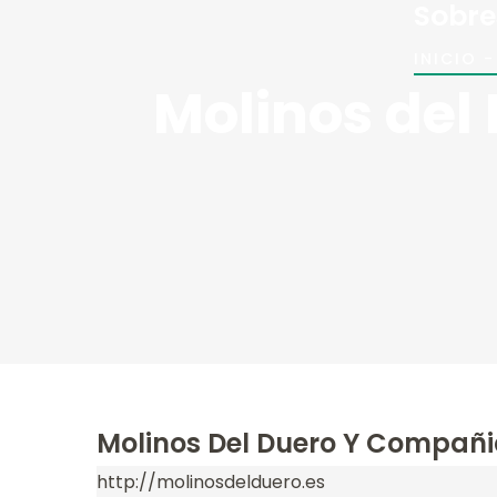
Sobre
INICIO
-
Molinos del
Molinos Del Duero Y Compañi
http://molinosdelduero.es