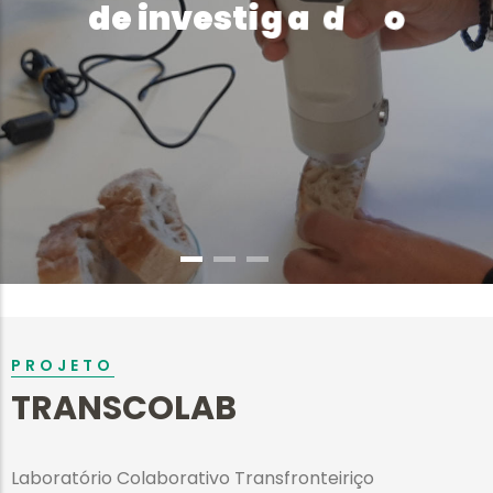
s
e
r
o
d
e
i
n
v
e
s
t
i
g
a
d
PROJETO
TRANSCOLAB
Laboratório Colaborativo Transfronteiriço