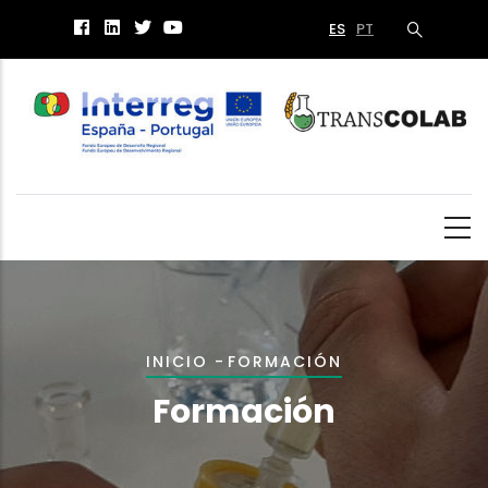
Pasar
ES
PT
al
contenido
principal
Sobrescribir
INICIO
-
FORMACIÓN
enlaces
Formación
de
ayuda